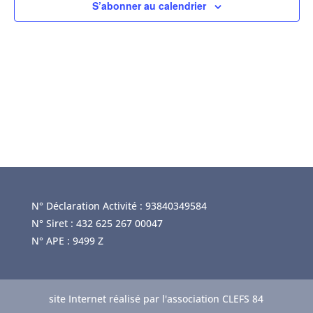
S’abonner au calendrier
É
Évènem
N° Déclaration Activité : 93840349584
N° Siret : 432 625 267 00047
N° APE : 9499 Z
site Internet réalisé par l'association CLEFS 84