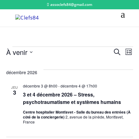
assoclefs84@gmail.com
Évènements
N
À venir
Recherc
Recherche
Liste
et
Sélectionnez
d
une
navigat
décembre 2026
date.
de
v
décembre 3 @ 8h00
-
décembre 4 @ 17h00
JEU
vues
3
3 et 4 décembre 2026 – Stress,
É
Évènem
psychotraumatisme et systèmes humains
Centre hospitalier Montfavet - Salle du bureau des entrées (À
côté de la conciergerie)
2, avenue de la pinède, Montfavet,
France