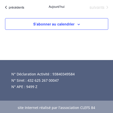
Évènements
Aujourd’hui
suivants
Évènements
précédents
S’abonner au calendrier
N° Déclaration Activité : 93840349584
N° Siret : 432 625 267 00047
N° APE : 9499 Z
site Internet réalisé par l'association CLEFS 84